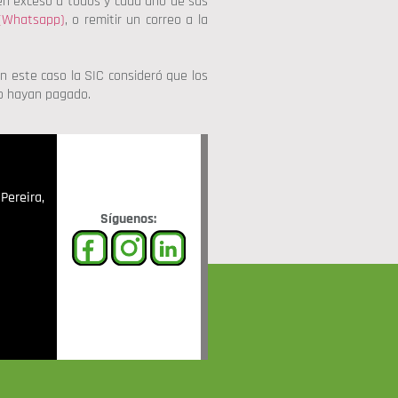
 en exceso a todos y cada uno de sus
(Whatsapp)
, o remitir un correo a la
n este caso la SIC consideró que los
lo hayan pagado.
Pereira,
Síguenos: