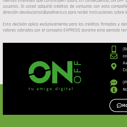
clientes intereses que constituyen usura. En consecuencia, ON OFF
usuarios. Si usted adquirió créditos de consumo con esta compañ
dirección devolucionsic@yadinero.co para recibir instrucciones sobre
Esta decisión aplica exclusivamente para los créditos firmados y d
valores cobrados por el concepto EXPRESS durante este periodo tenía
(6
co
Av
Co
(P
No
Ha