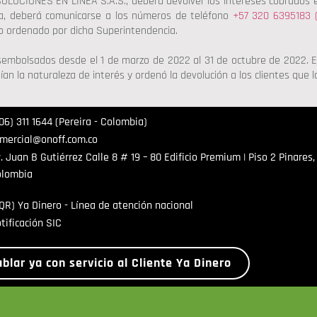
 SOLUCIONES EN LÍNEA S.A.S., deberá devolver los intereses cobrados
ía, deberá comunicarse a los números de teléfono
+57 320 6395183 
 lo ordenado por dicha Superintendencia.
esembolsados desde el 1 de marzo de 2022 al 31 de octubre de 2022. E
n la naturaleza de interés y ordenó la devolución a los clientes que 
06) 311 1644 (Pereira - Colombia)
mercial@onoff.com.co
. Juan B Gutiérrez Calle 8 # 19 – 80 Edificio Premium | Piso 2 Pinares, 
lombia
QR) Ya Dinero - Línea de atención nacional
tificación SIC
blar ya con servicio al Cliente Ya Dinero