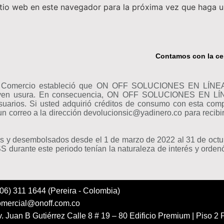
itio web en este navegador para la próxima vez que haga 
Contamos con la cer
y Comercio estableció que ON OFF SOLUCIONES EN LÍNEA S.
tituyen usura. En consecuencia, ON OFF SOLUCIONES EN LÍN
uarios. Si usted adquirió créditos de consumo con esta com
r un correo a la dirección devolucionsic@yadinero.co para recib
dos y desembolsados desde el 1 de marzo de 2022 al 31 de octu
durante este periodo tenían la naturaleza de interés y ordenó 
06) 311 1644 (Pereira - Colombia)
omercial@onoff.com.co
. Juan B Gutiérrez Calle 8 # 19 – 80 Edificio Premium | Piso 2 