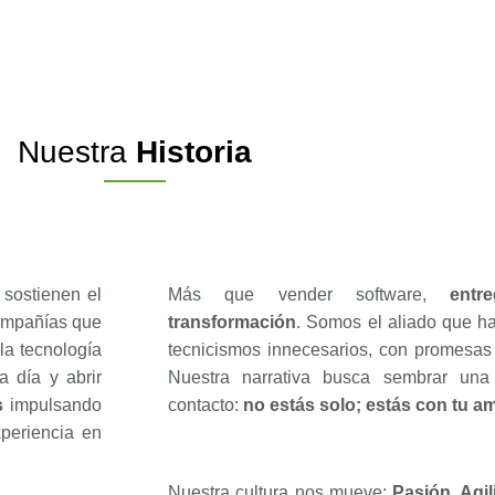
Nuestra
Historia
sostienen el
Más que vender software,
entr
compañías que
transformación
. Somos el aliado que hac
la tecnología
tecnicismos innecesarios, con promesas c
 día y abrir
Nuestra narrativa busca sembrar un
s
impulsando
contacto:
no estás solo; estás con tu am
xperiencia en
Nuestra cultura nos mueve:
Pasión, Agil